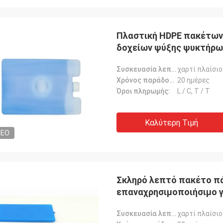
Πλαστική HDPE πακέτων 
δοχείων ψύξης ψυκτήρων
Συσκευασία λεπτομέρειες:
χαρτί πλαίσιο
Χρόνος παράδοσης:
20 ημέρες
Όροι πληρωμής:
L / C, T / T
Καλύτερη Τιμή
DEO
Σκληρό λεπτό πακέτο π
επαναχρησιμοποιήσιμο γ
φαγητό για covid-19
Συσκευασία λεπτομέρειες:
χαρτί πλαίσιο