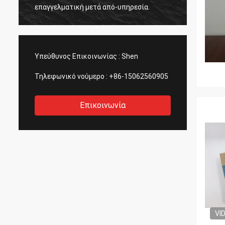
PCMs, 
επαγγελματική μετά από-υπηρεσία.
Υπεύθυνος Επικοινωνίας :
Shen
Τηλεφωνικό νούμερο :
+86-15062560905
Επικοινωνία
VI