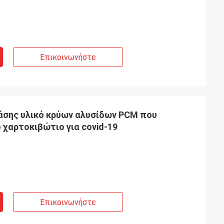
ό-υπηρεσία.
Επικοινωνήστε
άσης υλικό κρύων αλυσίδων PCM που
 χαρτοκιβώτιο για covid-19
Επικοινωνήστε