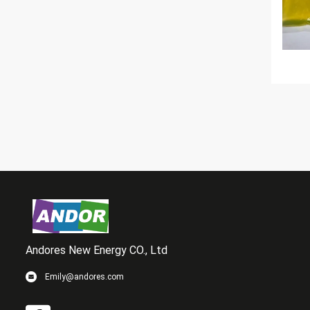
Andores New Energy CO., Ltd
Emily@andores.com