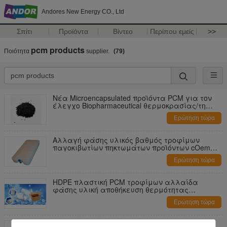
Andores New Energy CO., Ltd
Σπίτι
Προϊόντα
Βίντεο
Περίπου εμείς
>>
pcm products
Ποιότητα
supplier.
(79)
Νέα Microencapsulated προϊόντα PCM για τον
έλεγχο Biopharmaceutical θερμοκρασίας/τη
βιολογική επιστήμη
Ερώτηση τώρα
Αλλαγή φάσης υλικός βαθμός τροφίμων
παγοκιβωτίων πηκτωμάτων προϊόντων cOem
PCM για covid-19
Ερώτηση τώρα
HDPE πλαστική PCM τροφίμων αλλαίδα
φάσης υλική αποθήκευση θερμότητας
προϊόντων για covid-19
Ερώτηση τώρα
Αλλαίδα φάσης υλική ομάδα μπαταριών