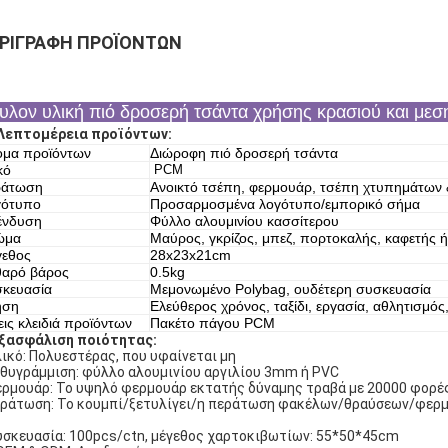
ΡΙΓΡΑΦΉ ΠΡΟΪΌΝΤΩΝ
υλον υλική πιό δροσερή τσάντα χρήσης κρασιού και μεσ
Λεπτομέρεια προϊόντων:
μα προϊόντων
Διώροφη πιό δροσερή τσάντα
κό
PCM
ράτωση
Ανοικτό τσέπη, φερμουάρ, τσέπη χτυπημάτων 
γότυπο
Προσαρμοσμένα λογότυπο/εμπορικό σήμα
ένδυση
Φύλλο αλουμινίου κασσίτερου
ώμα
Μαύρος, γκρίζος, μπεζ, πορτοκαλής, καφετής
γεθος
28x23x21cm
αρό βάρος
0.5kg
κευασία
Μεμονωμένο Polybag, ουδέτερη συσκευασία
ήση
Ελεύθερος χρόνος, ταξίδι, εργασία, αθλητισμός,
εις κλειδιά προϊόντων
Πακέτο πάγου PCM
ξασφάλιση ποιότητας:
ικό: Πολυεστέρας, που υφαίνεται μη
υθυγράμμιση: φύλλο αλουμινίου αργιλίου 3mm ή PVC
ερμουάρ: Το υψηλό φερμουάρ εκτατής δύναμης τραβά με 20000 φορέ
εράτωση: Το κουμπί/ξετυλίγει/η περάτωση φακέλων/θραύσεων/φερμ
υσκευασία: 100pcs/ctn, μέγεθος χαρτοκιβωτίων: 55*50*45cm