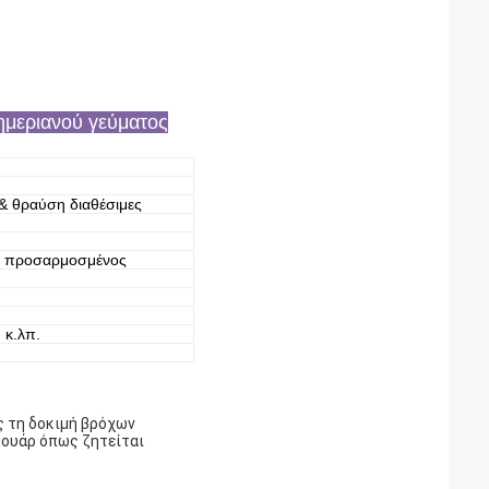
ημεριανού γεύματος
& θραύση διαθέσιμες
 ή προσαρμοσμένος
 κ.λπ.
ς τη δοκιμή βρόχων
ουάρ όπως ζητείται