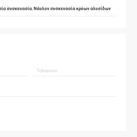
ό-υπηρεσία.
σία συσκευασία
,
Νάυλον συσκευασία κρύων αλυσίδων