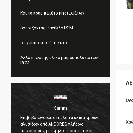
Καυτό κρύο πακέτο πηκτωμάτων
δροσίζοντας φανέλλα PCM
στιγμιαίο καυτό πακέτο
Αλλαγή φάσης υλικό μικροϋπολογιστών
PCM
ΛΕ
Όν
Sammi
Επιβεβαιώνουμε ότι όλα τα υλικά κρύων
Τα δρο
Χρ
αλυσίδων από ANDORES πλήρως
safty 
ικανοποιούν, με υψηλό - ποιότητα και