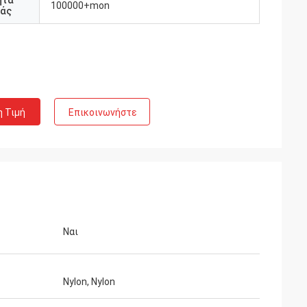
ητα
100000+mon
άς
η Τιμή
Επικοινωνήστε
Ναι
i
 τα υλικά κρύων
Nylon, Nylon
S πλήρως
 ποιότητα και