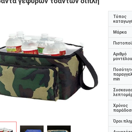
σάντα γεφυρών τσαντών διπλή
Τόπος
καταγωγ
Μάρκα
Πιστοποί
Αριθμό
μοντέλο
Ποσότητ
παραγγελ
min
Συσκευα
λεπτομέρ
Χρόνος
παράδοσ
Όροι πλη