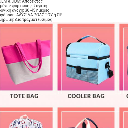
OEM & ODM: Αποδεκτός
ιμένας φόρτωσης: Σαγκάη
ρονική ανοχή: 30-45 ημέρες
αράδοση: ΑΛΥΣΊΔΑ ΡΟΛΟΓΙΟΎ ή CIF
ληρωμή: Διαπραγματεύσιμος