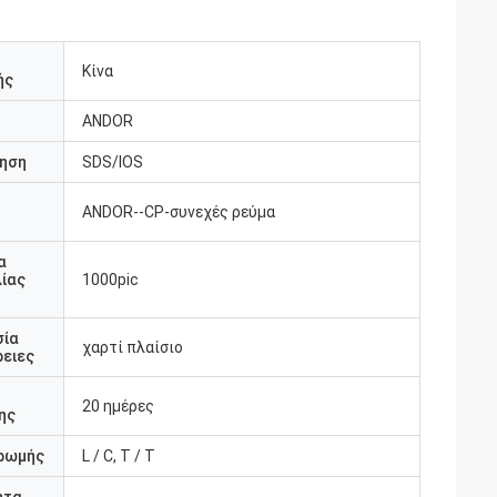
Κίνα
ής
ANDOR
ηση
SDS/IOS
ANDOR--CP-συνεχές ρεύμα
υ
α
ίας
1000pic
σία
χαρτί πλαίσιο
ειες
20 ημέρες
ης
ρωμής
L / C, T / T