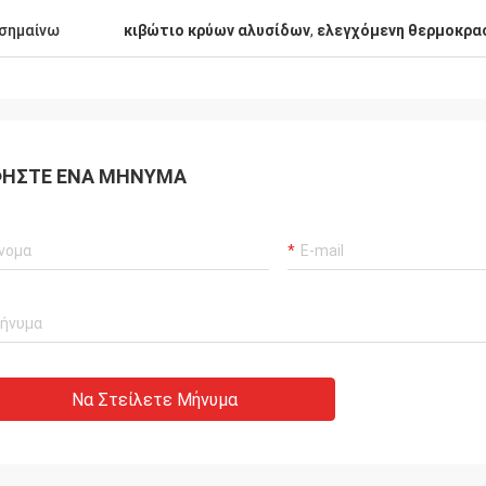
το οποίο είναι μεγάλο.
επαγγελματική μετά απ
σημαίνω
κιβώτιο κρύων αλυσίδων
,
ελεγχόμενη θερμοκρα
ΉΣΤΕ ΈΝΑ ΜΉΝΥΜΑ
Να Στείλετε Μήνυμα