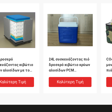
δροσερό
24L συσκευάζοντας πιό
CO
ευάζοντας κιβώτιο
δροσερό κιβώτιο κρύων
μο
ν αλυσίδων με το
αλυσίδων PCM
πιό
πλαστικού αφρού
δρ
πράσινο με τη λαβή σε
γε
Καλύτερη Τιμή
Καλύτερη Τιμή
ιατρικό