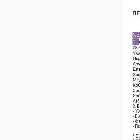
ΠΕ
Νά
1.
Όνο
Υλι
Πε
Λο
Επ
Χρ
Μέ
Καθ
Συσ
Χρ
Λέξ
2.
Ε
-
Υλ
- Ε
- Φ
- Π
* Σ