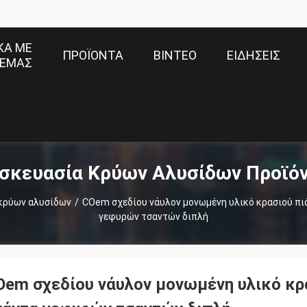
ΚΆ ΜΕ
ΠΡΟΪΌΝΤΑ
ΒΊΝΤΕΟ
ΕΙΔΉΣΕΙΣ
ΕΜΆΣ
σκευασία Κρύων Αλυσίδων Προϊό
κρύων αλυσίδων
/
COem σχεδίου νάυλον μονωμένη υλικό κρασιού πι
γεφυρών τσαντών διπλή
Oem σχεδίου νάυλον μονωμένη υλικό κρα