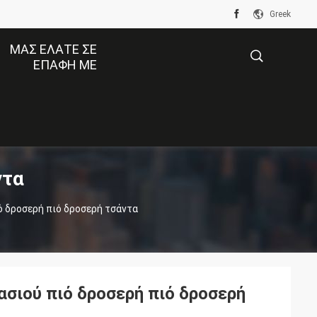
Greek
ΜΑΣ ΕΛΆΤΕ ΣΕ
ΕΠΑΦΉ ΜΕ
描
ντα
述
ό δροσερή πιό δροσερή τσάντα
σιού πιό δροσερή πιό δροσερή