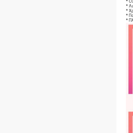
* C
* Λ
* Χ
* Π
* Π