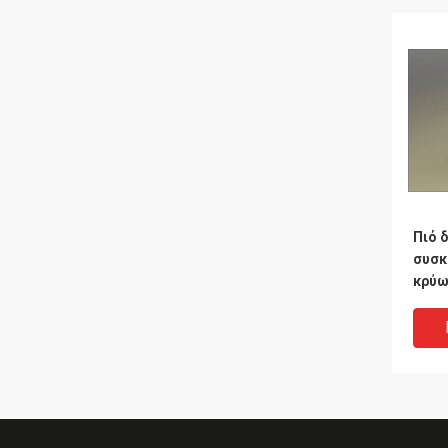
Πιό 
συσκ
κρύω
ΕΛΚ