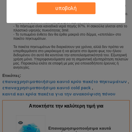
κοινή ακαμψία, τους αρμοσφίκτες μυών, ή το soreness.
- Θέση στον ψυκτήρα για το πακέτο πάγου. Το πήκτωμα μένει εύκαμπτο
υποβολή
όταν παγώνει. Θα παγώσει σκληρά κάτω από -12 Φ.
- Θέση στο μικρόκυμα για 10 δευτερόλεπτα τη φορά για το καυτό πακέτο.
- Θεραπευτική επεξεργασία μέχρι 15 λεπτά.
- Μέγεθος: 2.8in X 4.8in και ζυγίζουν 2,2 oz κάθε
- Το πήκτωμα είναι καναδικά νερά πηγής 97%. Η σακούλα γίνεται από το
πλαστικό υψηλής πυκνότητας 3mil.
- Το τυπωμένο ένθετο δεν θα έρθει μακριά στο δέρμα, «επιπλέει» στο
πακέτο πηκτωμάτων.
Τα πακέτα πηκτωμάτων θα διαρκέσουν για χρόνια, αλλά δεν πρέπει να
υπερθερμάνετε στο μικρόκυμα ή να φύγετε στο άμεσο φως του ήλιου
δεδομένου ότι αυτό θα κοντύνει την αποτελεσματικότητά του. Εξωτερική
χρήση μόνο. Υπερηφανευόμαστε για τη σημαντική εξυπηρέτηση πελατών
μας. Παρακαλώ ελάτε σε επαφή με μας για οποιεσδήποτε έρευνες ή
ανησυχίες.
Ετικέττες:
επαναχρησιμοποιήσιμο καυτό κρύο πακέτο πηκτωμάτων
,
επαναχρησιμοποιήσιμο καυτό cold pack
,
καυτά και κρύα πακέτα για την ανακούφιση πόνου
Αποκτήστε την καλύτερη τιμή για
Επαναχρησιμοποιήσιμα καυτά