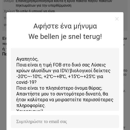
όνομα:
Επαναχρησιμοποιήσιμα καυτά ή κρύα πακέτα πάγου πακέτων
πηκτωμάτων για την υπερθέρμανση
Χρώμα:
Το μπλε ή μπορεί να είναι
επαναχρησιμοποιήσιμο καυτό cold pack
Υψηλό
,
επαναχρησιμοποιήσιμο καυτό κρύο πακέτο πηκτωμάτων
Αφήστε ένα μήνυμα
φως:
We bellen je snel terug!
Επαναχρησιμοποιήσιμα καυτά ή κρύα πακέτα πάγου πακέτων
πηκτωμάτων για την υπερθέρμανση, την ανακούφιση πόνου,
ή τις πρώτες βοήθειες
Περιγραφή προϊόντων
Μέγεθος: 6 πακέτο | Χρώμα: Μπλε
Ιδανικός πόνος και πρημένος ανακούφιση μετά από τις οδοντικές ή
καλλυντικές διαδικασίες. Το πρόσθετο μικρό πακέτο πηκτωμάτων είναι
απίστευτα ευπροσάρμοστο και ασφαλές να χρησιμοποιήσει στο πρόσωπο
και την επικεφαλής περιοχή. Το πακέτο πάγου μένει μαλακό και εύκαμπτο
όταν παγώνει και διπλό ως καυτό πακέτο όταν θερμαίνεται. Αυτά τα
πακέτα πηκτωμάτων είναι FDA που καταχωρούνται, λατέξ ελεύθερο, και
μη τοξικό. Τα εύχρηστα πακέτα boo boo, αρκετά για ολόκληρη την
οικογένεια και το α πρέπει για οποιαδήποτε εξάρτηση πρώτων βοηθειών.
Χαρακτηριστικά γνωρίσματα μίνι επαναχρησιμοποιήσιμο καυτό Cold
Pack πηκτωμάτων:
- Χρήση ως γρήγορη κρύα συμπίεση ανακούφισης για να μεταχειριστεί
τον πόνο και τη διόγκωση εγχύσεων, να μειώσει το puffiness, τις
ημικρανίες, τα δαγκώματα, τα τσιμπήματα, τις προσκρούσεις και τους
μώλωπες.
- Χρήση ως πακέτο θερμότητας για να βελτιώσει τη ροή αίματος από την