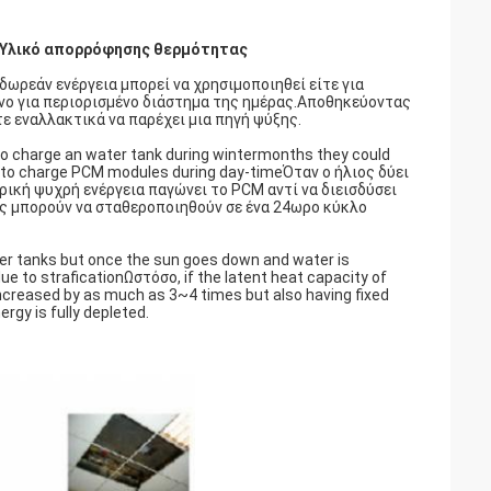
 Υλικό απορρόφησης θερμότητας
 δωρεάν ενέργεια μπορεί να χρησιμοποιηθεί είτε για
μόνο για περιορισμένο διάστημα της ημέρας.Αποθηκεύοντας
τε εναλλακτικά να παρέχει μια πηγή ψύξης.
to charge an water tank during wintermonths they could
h to charge PCM modules during day-timeΌταν ο ήλιος δύει
ρική ψυχρή ενέργεια παγώνει το PCM αντί να διεισδύσει
ς μπορούν να σταθεροποιηθούν σε ένα 24ωρο κύκλο
ter tanks but once the sun goes down and water is
e to straficationΩστόσο, if the latent heat capacity of
increased by as much as 3~4 times but also having fixed
rgy is fully depleted.