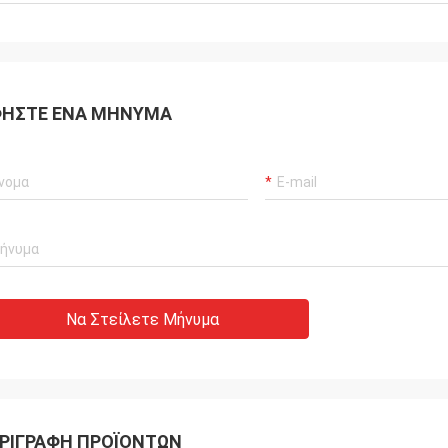
το οποίο είναι μεγάλο.
επαγγελματική μετά απ
ΉΣΤΕ ΈΝΑ ΜΉΝΥΜΑ
Να Στείλετε Μήνυμα
ΡΙΓΡΑΦΉ ΠΡΟΪΌΝΤΩΝ