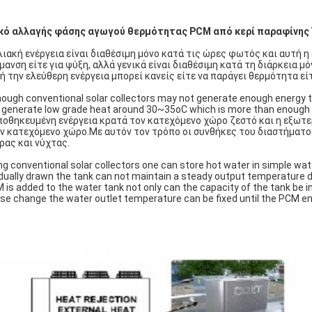
κό αλλαγής φάσης αγωγού θερμότητας PCM από κερί παραφίνης
λιακή ενέργεια είναι διαθέσιμη μόνο κατά τις ώρες φωτός και αυτή η
μανση είτε για ψύξη, αλλά γενικά είναι διαθέσιμη κατά τη διάρκεια 
ή την ελεύθερη ενέργεια μπορεί κανείς είτε να παράγει θερμότητα εί
hough conventional solar collectors may not generate enough energy 
ll generate low grade heat around 30~35oC which is more than enoug
ποθηκευμένη ενέργεια κρατά τον κατεχόμενο χώρο ζεστό και η εξωτε
ν κατεχόμενο χώρο.Με αυτόν τον τρόπο οι συνθήκες του διαστήματο
ρας και νύχτας.
ng conventional solar collectors one can store hot water in simple wa
dually drawn the tank can not maintain a steady output temperature du
 is added to the water tank not only can the capacity of the tank be 
se change the water outlet temperature can be fixed until the PCM ene