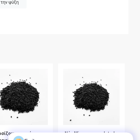
 την ψύξη
οσίζοντας κερί
Νέα Microencapsulated