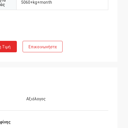
ητα
5060+kg+month
άς
η Τιμή
Επικοινωνήστε
Αξιόλογος
i
 τα υλικά κρύων
S πλήρως
φίνης
 ποιότητα και