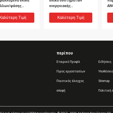
βαλλόμενα υλικά
υλικά συστημάτων
πα
λλων/φάσης
ενεργειακής
AN
ρών οργανικά PCM
αποθήκευσης του
θε
ίζοντας
κεντρικού
φά
Καλύτερη Τιμή
Καλύτερη Τιμή
κλιματιστικού
μηχανήματος
περίπου
Εταιρικό Προφίλ
Ειδήσεις
Γύρος εργοστασίων
Υποθέσει
Ποιοτικός έλεγχος
Sitemap
φίνης
Μη - τοξικό καυτό
Κε
επαφή
Πολιτική
ροφώντας υλικό
αλλαγή φάσης υλικό
αλ
ότητας κεριών PCM
αλυσίδων για τη σειρά
PC
sink αλλαγή φάσης
θερμοκρασίας
εν
ό
τροφίμων 54~100℃
απ
Καλύτερη Τιμή
Καλύτερη Τιμή