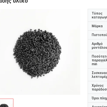
άσης υλικό
Τόπος
καταγωγ
Μάρκα
Πιστοποί
Αριθμό
μοντέλο
Ποσότητ
παραγγελ
min
Συσκευα
λεπτομέρ
Χρόνος
παράδοσ
Όροι πλη