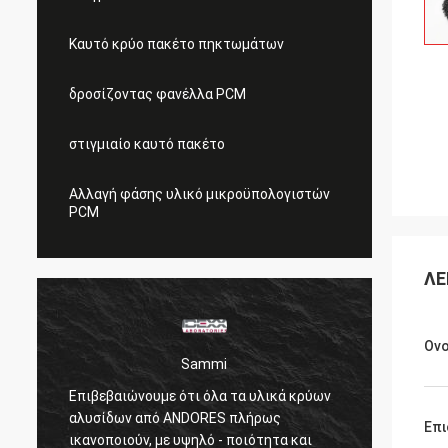
Καυτό κρύο πακέτο πηκτωμάτων
δροσίζοντας φανέλλα PCM
στιγμιαίο καυτό πακέτο
Αλλαγή φάσης υλικό μικροϋπολογιστών
PCM
ΛΕ
Ον
Sammi
Επιβεβαιώνουμε ότι όλα τα υλικά κρύων
Τα δρο
αλυσίδων από ANDORES πλήρως
Επι
safty 
ικανοποιούν, με υψηλό - ποιότητα και