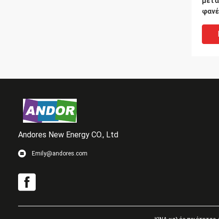
μετα
φανέ
σφαι
δροσ
Andores New Energy CO., Ltd
Emily@andores.com
Παρα
απορ
θερμ
Heat
υλικ