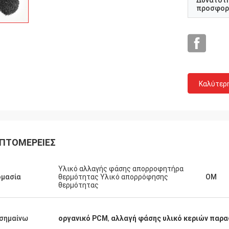
Δυνατότ
προσφορ
Καλύτερ
ΠΤΟΜΈΡΕΙΕΣ
Υλικό αλλαγής φάσης απορροφητήρα
ομασία
θερμότητας Υλικό απορρόφησης
ΟΜ
θερμότητας
Samm
Lieven
Επιβεβαιώνουμε ότι όλα
σίζοντας μαξιλάρια PCM είναι
αλυσίδων από ANDORE
σημαίνω
οργανικό PCM
,
αλλαγή φάσης υλικό κεριών παρα
και τόσο μαλακά από κανονικό
ικανοποιούν, με υψηλό -