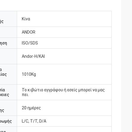
Κίνα
ής
ANDOR
ηση
ISO/SDS
Andor-Η/ΚΑΙ
υ
α
ίας
1010Kg
σία
Το κιβώτιο εγγράφου ή εσείς μπορεί να μας
ειες
πει.
20 ημέρες
ης
ρωμής
L/C, T/T, D/A