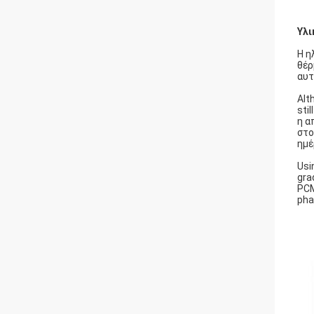
Υλι
Η η
θέρ
αυτ
Alt
sti
η α
στο
ημέ
Usi
gra
PCM
pha