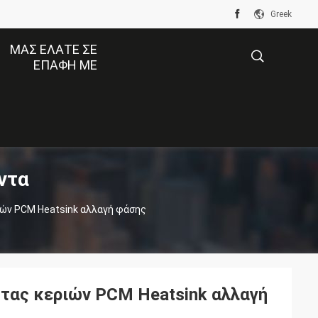
Greek
ΜΑΣ ΕΛΆΤΕ ΣΕ
ΕΠΑΦΉ ΜΕ
描
ντα
述
ών PCM Heatsink αλλαγή φάσης
τας κεριών PCM Heatsink αλλαγή