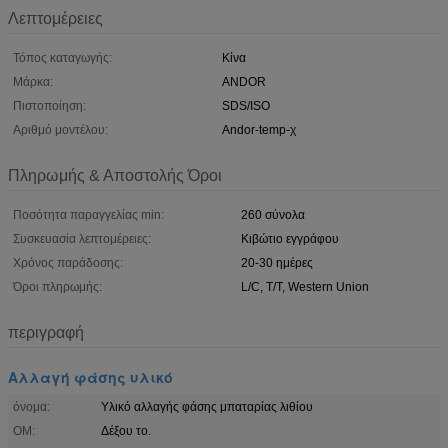
Λεπτομέρειες
Τόπος καταγωγής:
Κίνα
Μάρκα:
ANDOR
Πιστοποίηση:
SDS/ISO
Αριθμό μοντέλου:
Andor-temp-χ
Πληρωμής & Αποστολής Όροι
Ποσότητα παραγγελίας min:
260 σύνολα
Συσκευασία λεπτομέρειες:
Κιβώτιο εγγράφου
Χρόνος παράδοσης:
20-30 ημέρες
Όροι πληρωμής:
L/C, T/T, Western Union
περιγραφή
Αλλαγή φάσης υλικό
όνομα:
Υλικό αλλαγής φάσης μπαταρίας λιθίου
ΟΜ:
Δέξου το.