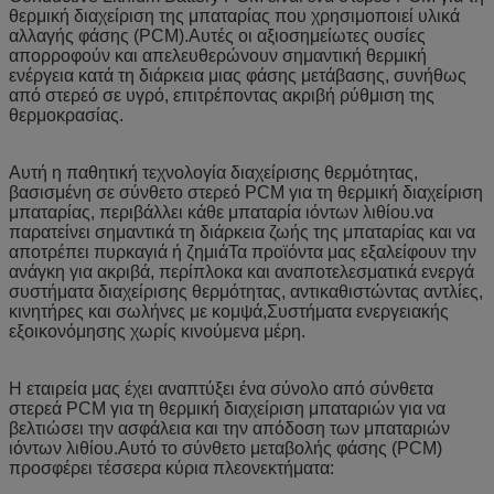
θερμική διαχείριση της μπαταρίας που χρησιμοποιεί υλικά
αλλαγής φάσης (PCM).Αυτές οι αξιοσημείωτες ουσίες
απορροφούν και απελευθερώνουν σημαντική θερμική
ενέργεια κατά τη διάρκεια μιας φάσης μετάβασης, συνήθως
από στερεό σε υγρό, επιτρέποντας ακριβή ρύθμιση της
θερμοκρασίας.
Αυτή η παθητική τεχνολογία διαχείρισης θερμότητας,
βασισμένη σε σύνθετο στερεό PCM για τη θερμική διαχείριση
μπαταρίας, περιβάλλει κάθε μπαταρία ιόντων λιθίου.να
παρατείνει σημαντικά τη διάρκεια ζωής της μπαταρίας και να
αποτρέπει πυρκαγιά ή ζημιάΤα προϊόντα μας εξαλείφουν την
ανάγκη για ακριβά, περίπλοκα και αναποτελεσματικά ενεργά
συστήματα διαχείρισης θερμότητας, αντικαθιστώντας αντλίες,
κινητήρες και σωλήνες με κομψά,Συστήματα ενεργειακής
εξοικονόμησης χωρίς κινούμενα μέρη.
Η εταιρεία μας έχει αναπτύξει ένα σύνολο από σύνθετα
στερεά PCM για τη θερμική διαχείριση μπαταριών για να
βελτιώσει την ασφάλεια και την απόδοση των μπαταριών
ιόντων λιθίου.Αυτό το σύνθετο μεταβολής φάσης (PCM)
προσφέρει τέσσερα κύρια πλεονεκτήματα: