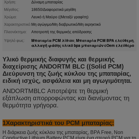
Χρήση:
Δύναμη μπαταρίας
Μέγεθος:
18650/Διαφορετικά μεγέθη
Χρώμα:
Λευκό ή Μαύρο ((Μεταξύ γραφίτη)
Χαρακτηριστικό:
Μη αγώγιμο/Μη διαβρωτικό/Μη εκρηκτικό
Πλεονέκτημα:
Αποτροπή της θερμικής απόδρασης
Μπαταρία PCM λίθιου
Μπαταρία PCM BPA ελεύθερη
Υψηλό φως:
,
,
αλλαγή φάσης υλικό bpa μπαταριών cOem ελεύθερο
Υλικό θερμικής διαφυγής και θερμικής
διαχείρισης ANDORTM BLC ((Solid PCM)
Διεύρυνση της ζωής κύκλου της μπαταρίας,
ειδική ισχύς, ασφάλεια και μη αγωγιμότητα.
ANDORTMBLC Αποτρέψτε τη θερμική
εξάπλωση απορροφώντας και διανέμοντας τη
θερμότητα γρήγορα.
1Χαρακτηριστικά του PCM μπαταρίας:
Η διάρκεια ζωής κύκλου της μπαταρίας, BPA Free, Non
Conductive Lithium Battery PCM είναι ένα στερεό PCM για τη