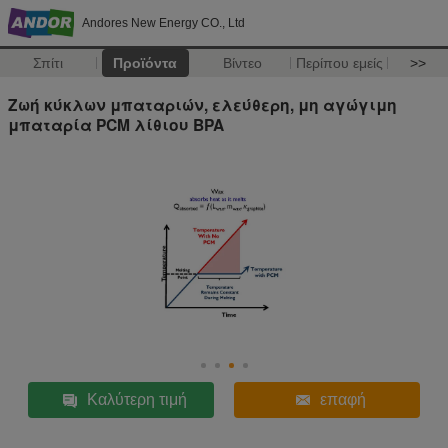
Andores New Energy CO., Ltd
Σπίτι
Προϊόντα
Βίντεο
Περίπου εμείς
>>
Ζωή κύκλων μπαταριών, ελεύθερη, μη αγώγιμη
μπαταρία PCM λίθιου BPA
Καλύτερη τιμή
επαφή